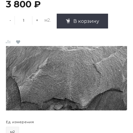
3 800 ₽
м2.
-
+
В корзину
Ед. измерения
м2