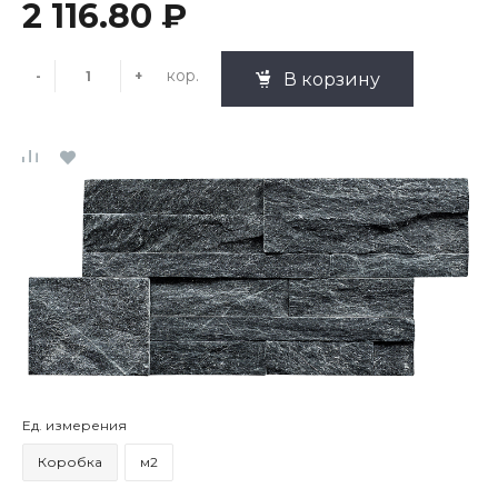
2 116.80 ₽
кор.
-
+
В корзину
Ед. измерения
Коробка
м2